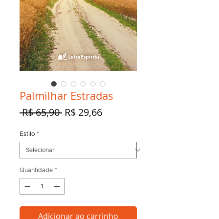
Palmilhar Estradas
Preço
Preço
 R$ 65,90 
R$ 29,66
normal
promocional
Estilo
*
Quantidade
*
Adicionar ao carrinho