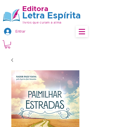
Editora
Letra Espírita
livros que curam a alma
Entrar