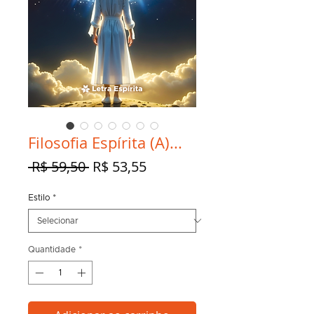
Filosofia Espírita (A)...
Preço
Preço
 R$ 59,50 
R$ 53,55
normal
promocional
Estilo
*
Quantidade
*